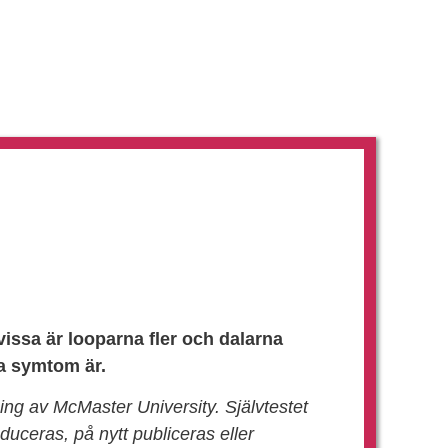
RDPERSONAL
issa är looparna fler och dalarna
la symtom är.
ng av McMaster University. Självtestet
oduceras, på nytt publiceras eller