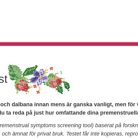
JÄLVTEST
BEHANDLINGAR
FRÅGOR & SVAR
FÖR VÅ
st
och dalbana innan mens är ganska vanligt, men för v
 du ta reda på just hur omfattande dina premenstruel
premenstrual symptoms screening tool) baserat på forskni
 och ämnat för privat bruk. Testet får inte kopieras, repr