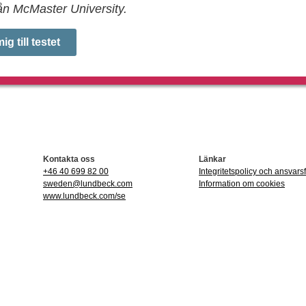
från McMaster University.
g till testet
Kontakta oss
Länkar
+46 40 699 82 00
Integritetspolicy och ansvarsf
sweden@lundbeck.com
Information om cookies
www.lundbeck.com/se