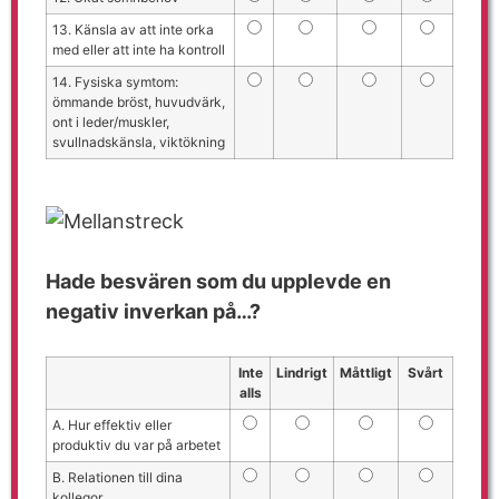
13. Känsla av att inte orka
med eller att inte ha kontroll
14. Fysiska symtom:
ömmande bröst, huvudvärk,
ont i leder/muskler,
svullnadskänsla, viktökning
Hade besvären som du upplevde en
negativ inverkan på…?
Inte
Lindrigt
Måttligt
Svårt
alls
A. Hur effektiv eller
produktiv du var på arbetet
B. Relationen till dina
kollegor