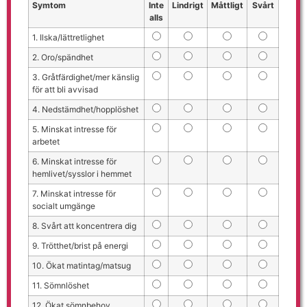
Symtom
Inte
Lindrigt
Måttligt
Svårt
alls
1. Ilska/lättretlighet
2. Oro/spändhet
3. Gråtfärdighet/mer känslig
för att bli avvisad
4. Nedstämdhet/hopplöshet
5. Minskat intresse för
arbetet
6. Minskat intresse för
hemlivet/sysslor i hemmet
7. Minskat intresse för
socialt umgänge
8. Svårt att koncentrera dig
9. Trötthet/brist på energi
10. Ökat matintag/matsug
11. Sömnlöshet
12. Ökat sömnbehov