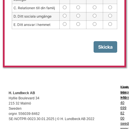
C. Relationen till din familj
D. Ditt sociala umgänge
E. Ditt ansvar i hemmet
Kont
Länk
oss
Integ
H. Lundbeck AB
+46
Infor
Hyllie Boulevard 34
40
215 32 Malmö
699
Sweden
82
orgnr. 556039-8462
00
SE-NOTPR-0023.30.01.2025 | © H. Lundbeck AB 2022
swed
www.